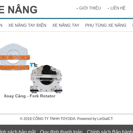
GIỚI THIỆU
LIÊN HỆ
N
XE NÂNG TAY ĐIỆN
XE NÂNG TAY
PHỤ TÙNG XE NÂNG
Xoay Càng - Fork Rotator
© 2018 CÔNG TY TNHH TOYODA. Powered by LeGiaICT.
ính sách bảo mật
Quy định thanh toán
Chính sách Bảo hành