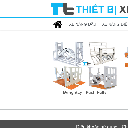
XE NÂNG DẦU
XE NÂNG ĐIỆ
Đùng đẩy - Push Pulls
Điều khoản sử dụng
Ch