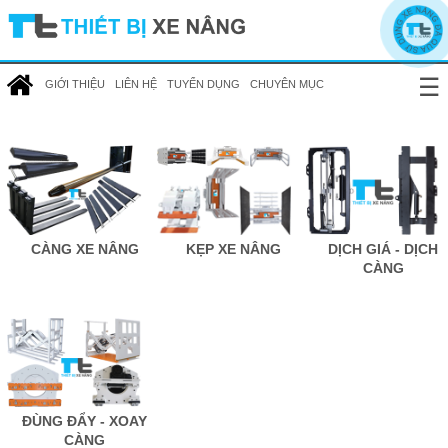
☰
GIỚI THIỆU
LIÊN HỆ
TUYỂN DỤNG
CHUYÊN MỤC
CÀNG XE NÂNG
KẸP XE NÂNG
DỊCH GIÁ - DỊCH
CÀNG
ĐÙNG ĐẨY - XOAY
CÀNG