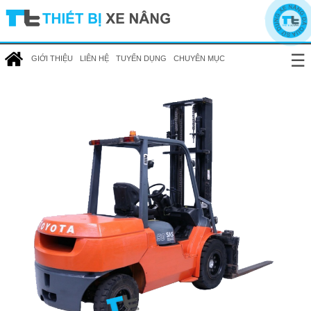
☰
GIỚI THIỆU
LIÊN HỆ
TUYỂN DỤNG
CHUYÊN MỤC