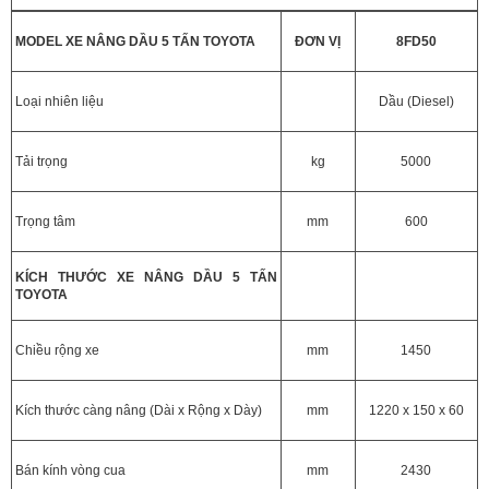
MODEL XE NÂNG DẦU 5 TẤN TOYOTA
ĐƠN VỊ
8FD50
Loại nhiên liệu
Dầu (Diesel)
Tải trọng
kg
5000
Trọng tâm
mm
600
KÍCH THƯỚC XE NÂNG DẦU 5 TẤN
TOYOTA
Chiều rộng xe
mm
1450
Kích thước càng nâng (Dài x Rộng x Dày)
mm
1220 x 150 x 60
Bán kính vòng cua
mm
2430