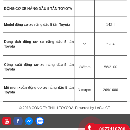
ĐỘNG CƠ XE NÂNG DẦU 5 TẤN TOYOTA
Model động cơ xe nâng dầu 5 tấn Toyota
14Z-II
Dung tich động cơ xe nâng dầu 5 tấn
cc
5204
Toyota
Công suất động cơ xe nâng dầu 5 tấn
kW/rpm
56/2100
Toyota
Mô men xoắn động cơ xe nâng dầu 5 tấn
N.m/rpm
269/1600
Toyota
© 2018 CÔNG TY TNHH TOYODA. Powered by LeGiaICT.
0977418700